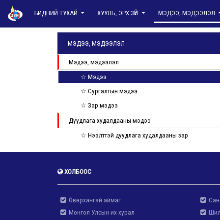
БИДНИЙ ТУХАЙ
ХУУЛЬ, ЭРХ ЗҮЙ
МЭДЭЭ, МЭДЭЭЛЭЛ
МЭДЭЭ, МЭДЭЭЛЭЛ
Мэдээ, мэдээлэл
☆ Мэдээ
☆ Сургалтын мэдээ
☆ Зар мэдээ
Дуудлага худалдааны мэдээ
☆ Нээлттэй дуудлага худалдааны зар
ХОЛБООС
Өвөрхангай аймаг
Сан
Монгол Улсын их хурал
Шил