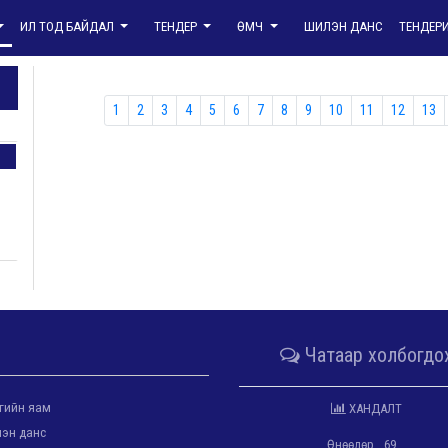
ИЛ ТОД БАЙДАЛ
ТЕНДЕР
ӨМЧ
ШИЛЭН ДАНС
ТЕНДЕР
1
2
3
4
5
6
7
8
9
10
11
12
13
Чатаар холбогдо
гийн яам
ХАНДАЛТ
эн данс
Өнөөдөр
69