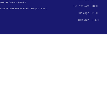
йн албаны зөвлөл
Энэ 7 хоногт
2008
ол улсын авлигатай тэмцэх газар
Энэ сард
2160
Энэ жил
91478