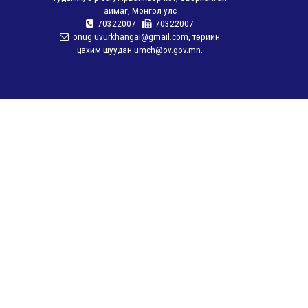
аймаг, Монгол улс
70322007
70322007
onug.uvurkhangai@gmail.com, төрийн
цахим шуудан umch@ov.gov.mn.