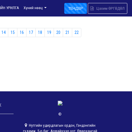
ИЙН УРИЛГА
Хүний нөөц
ТЕНДЕР
Цахим ӨРГӨДӨЛ
14
15
16
17
18
19
20
21
22
х
©
Нутгийн удирдлагын ордон, Гэндэнгийн
гудамж, 5-р баг, Арвайхээр хот, Өвөрхангай