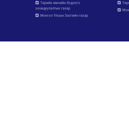
Төрийн өмчийн бодлого
Төри
зохицуулалтын газар
Монг
Монгол Улсын Засгийн газар