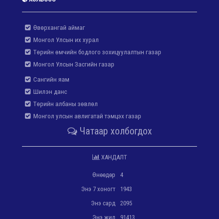
Өвөрхангай аймаг
Монгол Улсын их хурал
Төрийн өмчийн бодлого зохицуулалтын газар
Монгол Улсын Засгийн газар
Сангийн яам
Шилэн данс
Төрийн албаны зөвлөл
Монгол улсын авлигатай тэмцэх газар
Чатаар холбогдох
ХАНДАЛТ
Өнөөдөр
4
Энэ 7 хоногт
1943
Энэ сард
2095
Энэ жил
91413