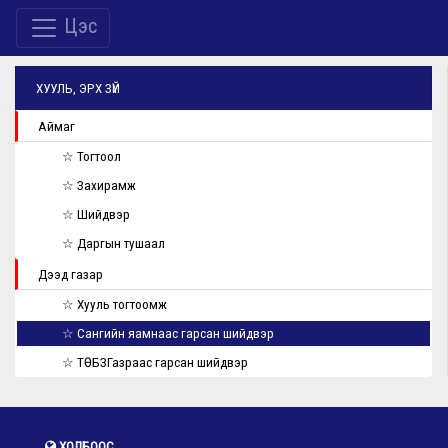
Цэс
ХУУЛЬ, ЭРХ ЗҮЙ
Аймаг
☆ Тогтоол
☆ Захирамж
☆ Шийдвэр
☆ Даргын тушаал
Дээд газар
☆ Хууль тогтоомж
☆ Сангийн яамнаас гарсан шийдвэр
☆ ТӨБЗГазраас гарсан шийдвэр
ХОЛБООС