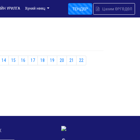
ИЙН УРИЛГА
Хүний нөөц
ТЕНДЕР
Цахим ӨРГӨДӨЛ
14
15
16
17
18
19
20
21
22
х