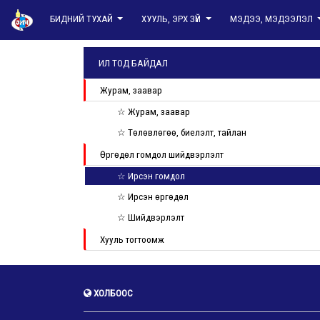
БИДНИЙ ТУХАЙ
ХУУЛЬ, ЭРХ ЗҮЙ
МЭДЭЭ, МЭДЭЭЛЭЛ
ИЛ ТОД БАЙДАЛ
Журам, заавар
☆ Журам, заавар
☆ Төлөвлөгөө, биелэлт, тайлан
Өргөдөл гомдол шийдвэрлэлт
☆ Ирсэн гомдол
☆ Ирсэн өргөдөл
☆ Шийдвэрлэлт
Хууль тогтоомж
ХОЛБООС