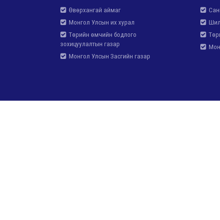
Өвөрхангай аймаг
Сан
Монгол Улсын их хурал
Шил
Төрийн өмчийн бодлого
Төри
зохицуулалтын газар
Монг
Монгол Улсын Засгийн газар