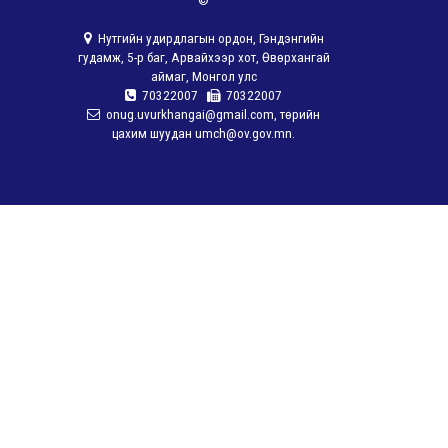
©
Нутгийн удирдлагын ордон, Гэндэнгийн
гудамж, 5-р баг, Арвайхээр хот, Өвөрхангай
аймаг, Монгол улс
70322007
70322007
onug.uvurkhangai@gmail.com, төрийн
цахим шуудан umch@ov.gov.mn.