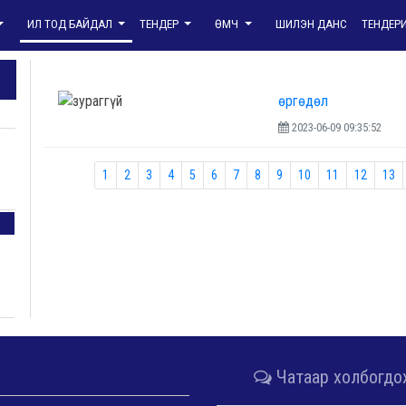
ИЛ ТОД БАЙДАЛ
ТЕНДЕР
ӨМЧ
ШИЛЭН ДАНС
ТЕНДЕР
өргөдөл
2023-06-09 09:35:52
1
2
3
4
5
6
7
8
9
10
11
12
13
Чатаар холбогдо