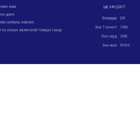
гийн яам
ХАНДАЛТ
эн данс
Өнөөдөр
201
йн албаны зөвлөл
Энэ 7 хоногт
1540
ол улсын авлигатай тэмцэх газар
Энэ сард
1692
Энэ жил
91010