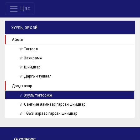
Цэс
ХУУЛЬ, ЭРХ ЗҮЙ
Аймаг
☆ Тогтоол
☆ Захирамж
☆ Шийдвэр
☆ Даргын тушаал
Дээд газар
☆ Хууль тогтоомж
☆ Сангийн яамнаас гарсан шийдвэр
☆ ТӨБЗГазраас гарсан шийдвэр
ХОЛБООС