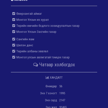
Өвөрхангай аймаг
Монгол Улсын их хурал
Төрийн өмчийн бодлого зохицуулалтын газар
Монгол Улсын Засгийн газар
Сангийн яам
Шилэн данс
Төрийн албаны зөвлөл
Монгол улсын авлигатай тэмцэх газар
Чатаар холбогдох
ХАНДАЛТ
Өнөөдөр
56
Энэ 7 хоногт
1995
Энэ сард
2147
Энэ жил
91465