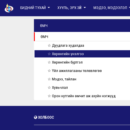
БИДНИЙ ТУХАЙ
ХУУЛЬ, ЭРХ ЗҮЙ
МЭДЭЭ, МЭДЭЭЛЭЛ
ӨМЧ
ӨМЧ
☆ Дуудлага худалдаа
☆ Хөрөнгийн үнэлгээ
☆ Хөрөнгийн бүртгэл
☆ Үйл ажиллагааны төлөвлөгөө
☆ Мэдээ, тайлан
☆ Хувьчлал
☆ Орон нутгийн өмчит аж ахуйн нэгжүүд
ХОЛБООС