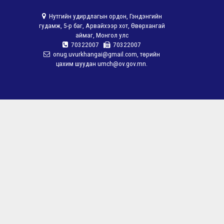
Нутгийн удирдлагын ордон, Гэндэнгийн
гудамж, 5-р баг, Арвайхээр хот, Өвөрхангай
аймаг, Монгол улс
70322007
70322007
onug.uvurkhangai@gmail.com, төрийн
цахим шуудан umch@ov.gov.mn.