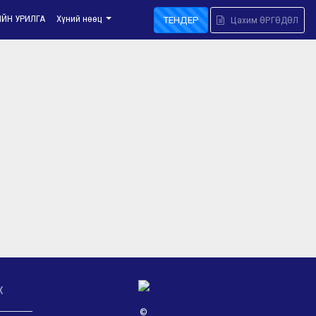
ИЙН УРИЛГА
Хүний нөөц
ТЕНДЕР
Цахим ӨРГӨДӨЛ
х
©