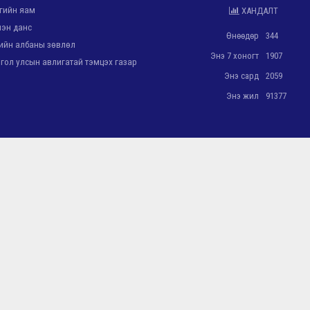
гийн яам
ХАНДАЛТ
эн данс
Өнөөдөр
344
йн албаны зөвлөл
Энэ 7 хоногт
1907
ол улсын авлигатай тэмцэх газар
Энэ сард
2059
Энэ жил
91377