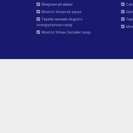
Өвөрхангай аймаг
Сан
Монгол Улсын их хурал
Шил
Төрийн өмчийн бодлого
Төри
зохицуулалтын газар
Монг
Монгол Улсын Засгийн газар