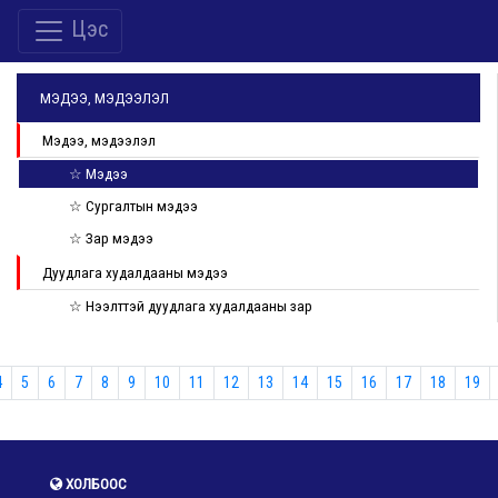
Цэс
МЭДЭЭ, МЭДЭЭЛЭЛ
Мэдээ, мэдээлэл
☆ Мэдээ
☆ Сургалтын мэдээ
☆ Зар мэдээ
Дуудлага худалдааны мэдээ
☆ Нээлттэй дуудлага худалдааны зар
4
5
6
7
8
9
10
11
12
13
14
15
16
17
18
19
ХОЛБООС