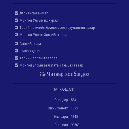
Өвөрхангай аймаг
Монгол Улсын их хурал
Төрийн өмчийн бодлого зохицуулалтын газар
Монгол Улсын Засгийн газар
Сангийн яам
Шилэн данс
Төрийн албаны зөвлөл
Монгол улсын авлигатай тэмцэх газар
Чатаар холбогдох
ХАНДАЛТ
Өнөөдөр
533
Энэ 7 хоногт
1093
Энэ сард
1245
Энэ жил
90563