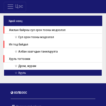
Цэс
Хүний нөөц
Ажлын байрны сул орон тооны мэдээлэл
☆ Сул орон тооны мэдээлэл
Ил тод байдал
☆ Албан хаагчдын танилцуулга
Хууль тогтоомж
☆ Дүрэм, журам
☆ Хууль
ХОЛБООС