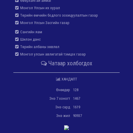
Өвөрхангай аймаг
Монгол Улсын их хурал
Төрийн өмчийн бодлого зохицуулалтын газар
Монгол Улсын Засгийн газар
Сангийн яам
Шилэн данс
Төрийн албаны зөвлөл
Монгол улсын авлигатай тэмцэх газар
Чатаар холбогдох
ХАНДАЛТ
Өнөөдөр
128
Энэ 7 хоногт
1467
Энэ сард
1619
Энэ жил
90937