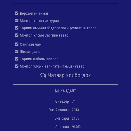
Өвөрхангай аймаг
Монгол Улсын их хурал
Төрийн өмчийн бодлого зохицуулалтын газар
Монгол Улсын Засгийн газар
Сангийн яам
Шилэн данс
Төрийн албаны зөвлөл
Монгол улсын авлигатай тэмцэх газар
Чатаар холбогдох
ХАНДАЛТ
Өнөөдөр
74
Энэ 7 хоногт
2013
Энэ сард
2165
Энэ жил
91483