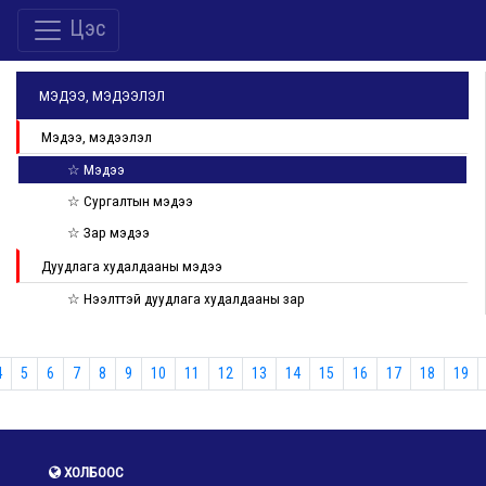
Цэс
МЭДЭЭ, МЭДЭЭЛЭЛ
Мэдээ, мэдээлэл
☆ Мэдээ
☆ Сургалтын мэдээ
☆ Зар мэдээ
Дуудлага худалдааны мэдээ
☆ Нээлттэй дуудлага худалдааны зар
4
5
6
7
8
9
10
11
12
13
14
15
16
17
18
19
ХОЛБООС