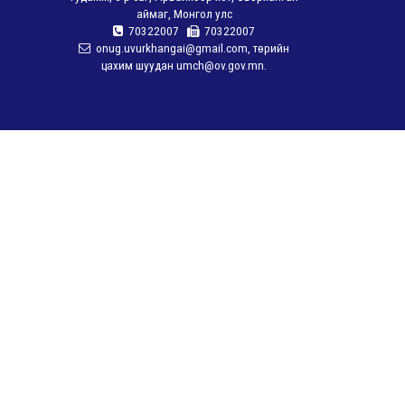
аймаг, Монгол улс
70322007
70322007
onug.uvurkhangai@gmail.com, төрийн
цахим шуудан umch@ov.gov.mn.