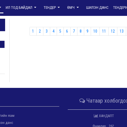
ИЛ ТОД БАЙДАЛ
ТЕНДЕР
ӨМЧ
ШИЛЭН ДАНС
ТЕНДЕР
1
2
3
4
5
6
7
8
9
10
11
12
13
Чатаар холбогдо
гийн яам
ХАНДАЛТ
эн данс
Өнөөдөр
262