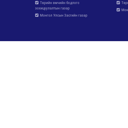
Төрийн өмчийн бодлого
Төри
зохицуулалтын газар
Монг
Монгол Улсын Засгийн газар