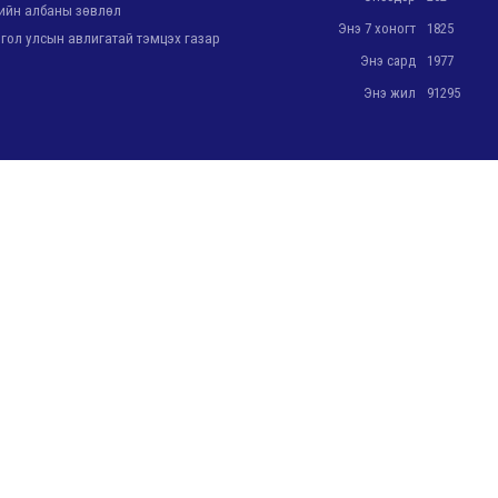
йн албаны зөвлөл
Энэ 7 хоногт
1825
ол улсын авлигатай тэмцэх газар
Энэ сард
1977
Энэ жил
91295