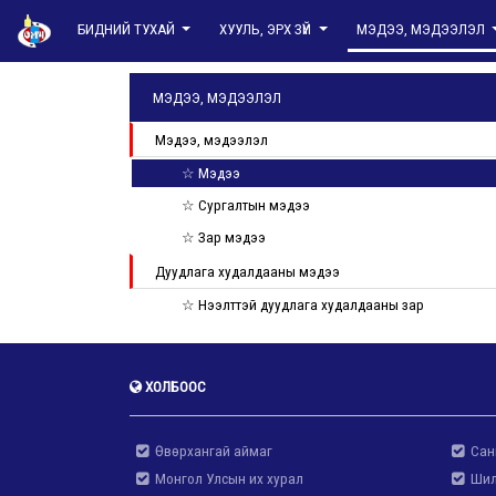
БИДНИЙ ТУХАЙ
ХУУЛЬ, ЭРХ ЗҮЙ
МЭДЭЭ, МЭДЭЭЛЭЛ
МЭДЭЭ, МЭДЭЭЛЭЛ
Мэдээ, мэдээлэл
☆ Мэдээ
☆ Сургалтын мэдээ
☆ Зар мэдээ
Дуудлага худалдааны мэдээ
☆ Нээлттэй дуудлага худалдааны зар
ХОЛБООС
Өвөрхангай аймаг
Сан
Монгол Улсын их хурал
Шил