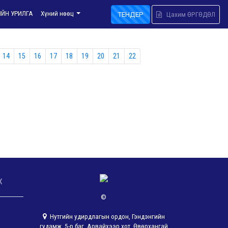
ИЙН УРИЛГА
Хүний нөөц
ТЕНДЕР
Цахим ӨРГӨДӨЛ
14
15
16
17
18
19
20
21
22
х
©
Нутгийн удирдлагын ордон, Гэндэнгийн
гудамж, 5-р баг, Арвайхээр хот, Өвөрхангай