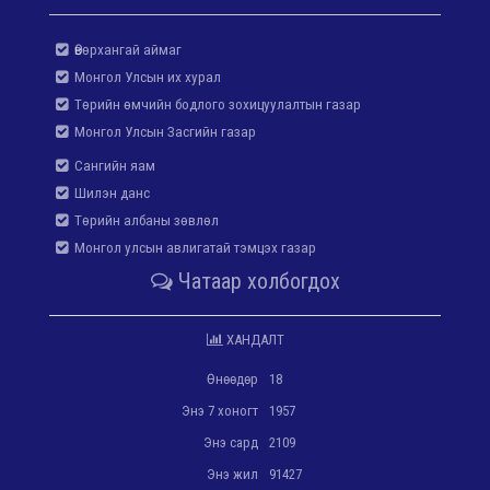
Өвөрхангай аймаг
Монгол Улсын их хурал
Төрийн өмчийн бодлого зохицуулалтын газар
Монгол Улсын Засгийн газар
Сангийн яам
Шилэн данс
Төрийн албаны зөвлөл
Монгол улсын авлигатай тэмцэх газар
Чатаар холбогдох
ХАНДАЛТ
Өнөөдөр
18
Энэ 7 хоногт
1957
Энэ сард
2109
Энэ жил
91427