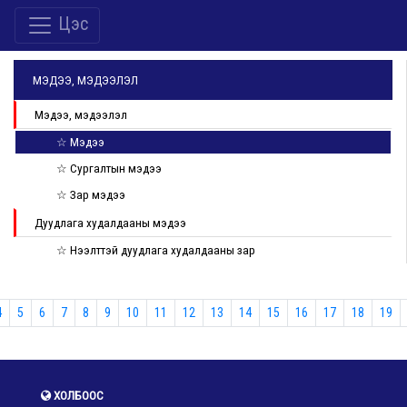
Цэс
МЭДЭЭ, МЭДЭЭЛЭЛ
Мэдээ, мэдээлэл
☆ Мэдээ
☆ Сургалтын мэдээ
☆ Зар мэдээ
Дуудлага худалдааны мэдээ
☆ Нээлттэй дуудлага худалдааны зар
4
5
6
7
8
9
10
11
12
13
14
15
16
17
18
19
ХОЛБООС