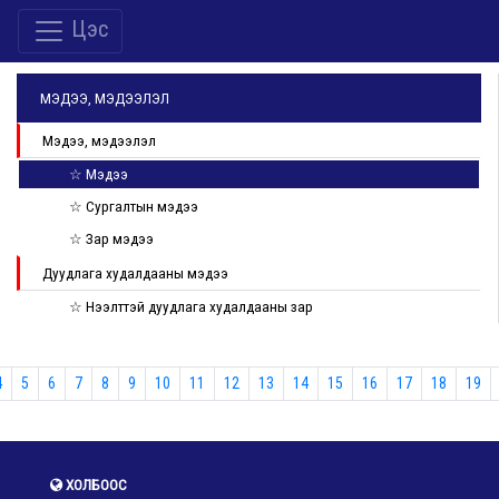
Цэс
МЭДЭЭ, МЭДЭЭЛЭЛ
Мэдээ, мэдээлэл
☆ Мэдээ
☆ Сургалтын мэдээ
☆ Зар мэдээ
Дуудлага худалдааны мэдээ
☆ Нээлттэй дуудлага худалдааны зар
4
5
6
7
8
9
10
11
12
13
14
15
16
17
18
19
ХОЛБООС