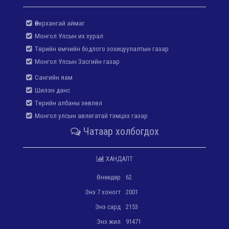
Өвөрхангай аймаг
Монгол Улсын их хурал
Төрийн өмчийн бодлого зохицуулалтын газар
Монгол Улсын Засгийн газар
Сангийн яам
Шилэн данс
Төрийн албаны зөвлөл
Монгол улсын авлигатай тэмцэх газар
Чатаар холбогдох
ХАНДАЛТ
Өнөөдөр
62
Энэ 7 хоногт
2001
Энэ сард
2153
Энэ жил
91471