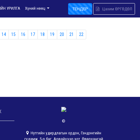
ИЙН УРИЛГА
Хүний нөөц
ТЕНДЕР
Цахим ӨРГӨДӨЛ
14
15
16
17
18
19
20
21
22
х
©
Нутгийн удирдлагын ордон, Гэндэнгийн
гудамж, 5-р баг, Арвайхээр хот, Өвөрхангай