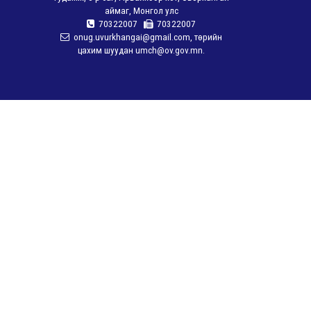
аймаг, Монгол улс
70322007
70322007
onug.uvurkhangai@gmail.com, төрийн
цахим шуудан umch@ov.gov.mn.