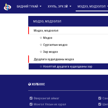
БИДНИЙ ТУХАЙ
ХУУЛЬ, ЭРХ ЗҮЙ
МЭДЭЭ, МЭДЭЭЛЭЛ
МЭДЭЭ, МЭДЭЭЛЭЛ
Мэдээ, мэдээлэл
☆ Мэдээ
☆ Сургалтын мэдээ
☆ Зар мэдээ
Дуудлага худалдааны мэдээ
☆ Нээлттэй дуудлага худалдааны зар
ХОЛБООС
Өвөрхангай аймаг
Сан
Монгол Улсын их хурал
Шил