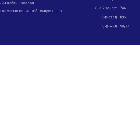
йн албаны зөвлөл
Энэ 7 хоногт
744
ол улсын авлигатай тэмцэх газар
Энэ сард
896
Энэ жил
90214