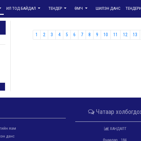
ИЛ ТОД БАЙДАЛ
ТЕНДЕР
ӨМЧ
ШИЛЭН ДАНС
ТЕНДЕР
1
2
3
4
5
6
7
8
9
10
11
12
13
Чатаар холбогдо
гийн яам
ХАНДАЛТ
эн данс
Өнөөдөр
184