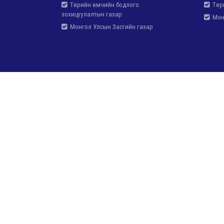
Төрийн өмчийн бодлого
Төри
зохицуулалтын газар
Монг
Монгол Улсын Засгийн газар