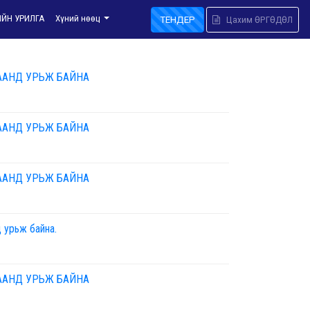
ИЙН УРИЛГА
Хүний нөөц
ТЕНДЕР
Цахим ӨРГӨДӨЛ
ААНД УРЬЖ БАЙНА
ААНД УРЬЖ БАЙНА
ААНД УРЬЖ БАЙНА
 урьж байна.
ААНД УРЬЖ БАЙНА