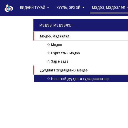
БИДНИЙ ТУХАЙ
ХУУЛЬ, ЭРХ ЗҮЙ
МЭДЭЭ, МЭДЭЭЛЭЛ
МЭДЭЭ, МЭДЭЭЛЭЛ
Мэдээ, мэдээлэл
☆ Мэдээ
☆ Сургалтын мэдээ
☆ Зар мэдээ
Дуудлага худалдааны мэдээ
☆ Нээлттэй дуудлага худалдааны зар