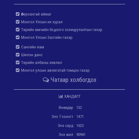
Өвөрхангай аймаг
Монгол Улсын их хурал
Төрийн өмчийн бодлого зохицуулалтын газар
Монгол Улсын Засгийн газар
Сангийн яам
Шилэн данс
Төрийн албаны зөвлөл
Монгол улсын авлигатай тэмцэх газар
Чатаар холбогдох
ХАНДАЛТ
Өнөөдөр
132
Энэ 7 хоногт
1471
Энэ сард
1623
Энэ жил
90941