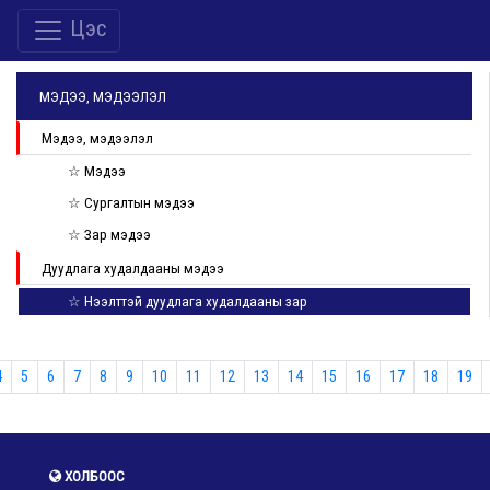
Цэс
МЭДЭЭ, МЭДЭЭЛЭЛ
Мэдээ, мэдээлэл
☆ Мэдээ
☆ Сургалтын мэдээ
☆ Зар мэдээ
Дуудлага худалдааны мэдээ
☆ Нээлттэй дуудлага худалдааны зар
4
5
6
7
8
9
10
11
12
13
14
15
16
17
18
19
ХОЛБООС