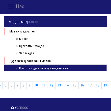
Цэс
МЭДЭЭ, МЭДЭЭЛЭЛ
Мэдээ, мэдээлэл
☆ Мэдээ
☆ Сургалтын мэдээ
☆ Зар мэдээ
Дуудлага худалдааны мэдээ
☆ Нээлттэй дуудлага худалдааны зар
4
5
6
7
8
9
10
11
12
13
14
15
16
17
18
19
ХОЛБООС