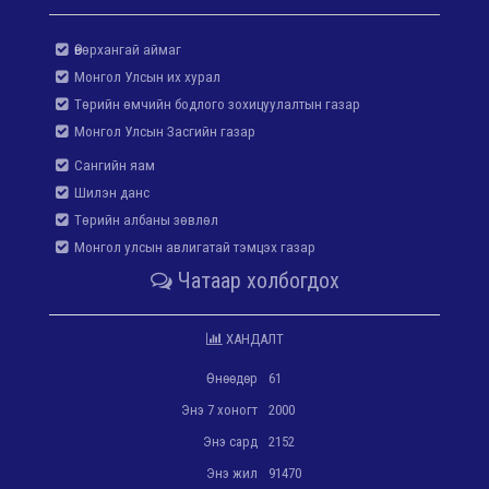
Өвөрхангай аймаг
Монгол Улсын их хурал
Төрийн өмчийн бодлого зохицуулалтын газар
Монгол Улсын Засгийн газар
Сангийн яам
Шилэн данс
Төрийн албаны зөвлөл
Монгол улсын авлигатай тэмцэх газар
Чатаар холбогдох
ХАНДАЛТ
Өнөөдөр
61
Энэ 7 хоногт
2000
Энэ сард
2152
Энэ жил
91470