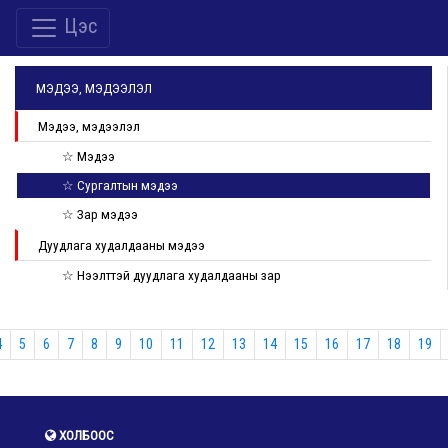
Цэс
МЭДЭЭ, МЭДЭЭЛЭЛ
Мэдээ, мэдээлэл
☆ Мэдээ
☆ Сургалтын мэдээ
☆ Зар мэдээ
Дуудлага худалдааны мэдээ
☆ Нээлттэй дуудлага худалдааны зар
4
5
6
7
8
9
10
11
12
13
14
15
16
17
18
19
ХОЛБООС