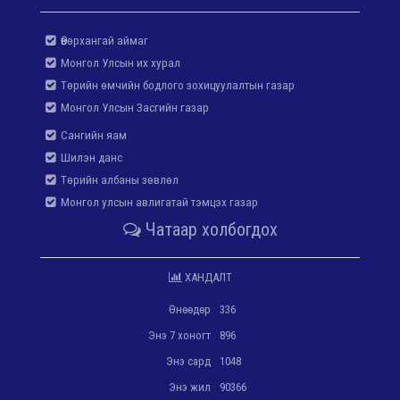
Өвөрхангай аймаг
Монгол Улсын их хурал
Төрийн өмчийн бодлого зохицуулалтын газар
Монгол Улсын Засгийн газар
Сангийн яам
Шилэн данс
Төрийн албаны зөвлөл
Монгол улсын авлигатай тэмцэх газар
Чатаар холбогдох
ХАНДАЛТ
Өнөөдөр
336
Энэ 7 хоногт
896
Энэ сард
1048
Энэ жил
90366