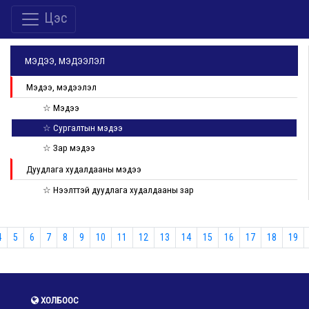
Цэс
МЭДЭЭ, МЭДЭЭЛЭЛ
Мэдээ, мэдээлэл
☆ Мэдээ
☆ Сургалтын мэдээ
☆ Зар мэдээ
Дуудлага худалдааны мэдээ
☆ Нээлттэй дуудлага худалдааны зар
4
5
6
7
8
9
10
11
12
13
14
15
16
17
18
19
ХОЛБООС