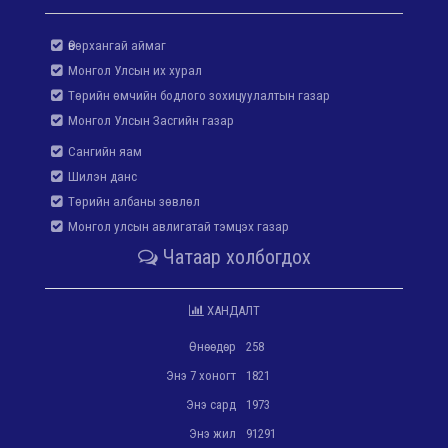
Өвөрхангай аймаг
Монгол Улсын их хурал
Төрийн өмчийн бодлого зохицуулалтын газар
Монгол Улсын Засгийн газар
Сангийн яам
Шилэн данс
Төрийн албаны зөвлөл
Монгол улсын авлигатай тэмцэх газар
Чатаар холбогдох
ХАНДАЛТ
Өнөөдөр
258
Энэ 7 хоногт
1821
Энэ сард
1973
Энэ жил
91291