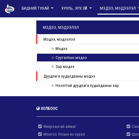
БИДНИЙ ТУХАЙ
ХУУЛЬ, ЭРХ ЗҮЙ
МЭДЭЭ, МЭДЭЭЛЭЛ
МЭДЭЭ, МЭДЭЭЛЭЛ
Мэдээ, мэдээлэл
☆ Мэдээ
☆ Сургалтын мэдээ
☆ Зар мэдээ
Дуудлага худалдааны мэдээ
☆ Нээлттэй дуудлага худалдааны зар
ХОЛБООС
Өвөрхангай аймаг
Сан
Монгол Улсын их хурал
Шил