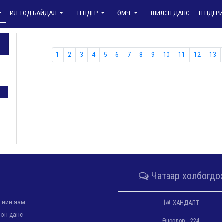
ИЛ ТОД БАЙДАЛ
ТЕНДЕР
ӨМЧ
ШИЛЭН ДАНС
ТЕНДЕР
1
2
3
4
5
6
7
8
9
10
11
12
13
Чатаар холбогдо
гийн яам
ХАНДАЛТ
эн данс
Өнөөдөр
224