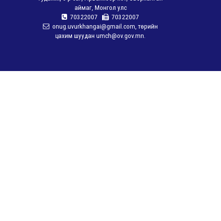
аймаг, Монгол улс
70322007
70322007
onug.uvurkhangai@gmail.com, төрийн
цахим шуудан umch@ov.gov.mn.