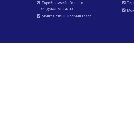
Төрийн өмчийн бодлого
Төри
зохицуулалтын газар
Монг
Монгол Улсын Засгийн газар