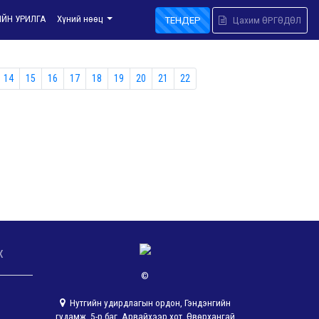
ИЙН УРИЛГА
Хүний нөөц
ТЕНДЕР
Цахим ӨРГӨДӨЛ
14
15
16
17
18
19
20
21
22
х
©
Нутгийн удирдлагын ордон, Гэндэнгийн
гудамж, 5-р баг, Арвайхээр хот, Өвөрхангай