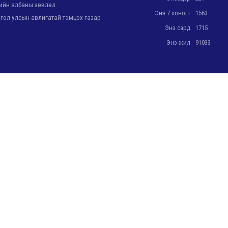
йн албаны зөвлөл
Энэ 7 хоногт
1563
ол улсын авлигатай тэмцэх газар
Энэ сард
1715
Энэ жил
91033