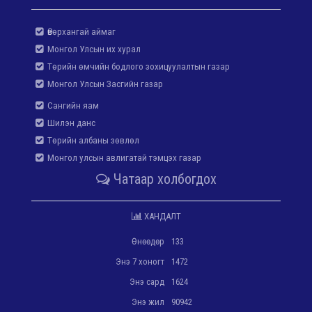
Өвөрхангай аймаг
Монгол Улсын их хурал
Төрийн өмчийн бодлого зохицуулалтын газар
Монгол Улсын Засгийн газар
Сангийн яам
Шилэн данс
Төрийн албаны зөвлөл
Монгол улсын авлигатай тэмцэх газар
Чатаар холбогдох
ХАНДАЛТ
Өнөөдөр
133
Энэ 7 хоногт
1472
Энэ сард
1624
Энэ жил
90942