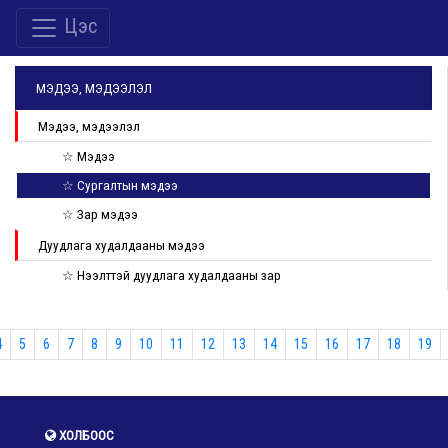
Цэс
МЭДЭЭ, МЭДЭЭЛЭЛ
Мэдээ, мэдээлэл
☆ Мэдээ
☆ Сургалтын мэдээ
☆ Зар мэдээ
Дуудлага худалдааны мэдээ
☆ Нээлттэй дуудлага худалдааны зар
4
5
6
7
8
9
10
11
12
13
14
15
16
17
18
19
ХОЛБООС