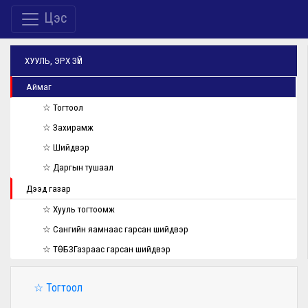
Цэс
ХУУЛЬ, ЭРХ ЗҮЙ
Аймаг
☆ Тогтоол
☆ Захирамж
☆ Шийдвэр
☆ Даргын тушаал
Дээд газар
☆ Хууль тогтоомж
☆ Сангийн яамнаас гарсан шийдвэр
☆ ТӨБЗГазраас гарсан шийдвэр
☆ Тогтоол