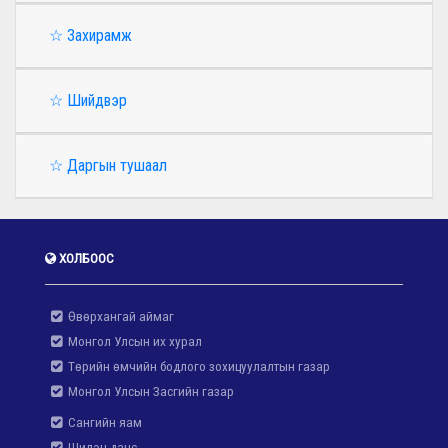
☆ Захирамж
☆ Шийдвэр
☆ Даргын тушаал
ХОЛБООС
Өвөрхангай аймаг
Монгол Улсын их хурал
Төрийн өмчийн бодлого зохицуулалтын газар
Монгол Улсын Засгийн газар
Сангийн яам
Шилэн данс