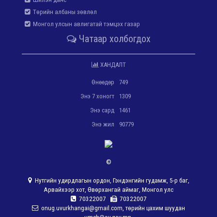
Төрийн албаны зөвлөл
Монгол улсын авлигатай тэмцэх газар
Чатаар холбогдох
ХАНДАЛТ
Өнөөдөр
749
Энэ 7 хоногт
1309
Энэ сард
1461
Энэ жил
90779
©
Нутгийн удирдлагын ордон, Гэндэнгийн гудамж, 5-р баг,
Арвайхээр хот, Өвөрхангай аймаг, Монгол улс
70322007
70322007
onug.uvurkhangai@gmail.com, төрийн цахим шуудан