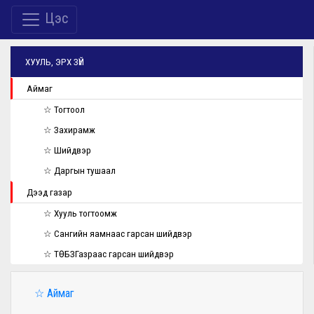
Цэс
ХУУЛЬ, ЭРХ ЗҮЙ
Аймаг
☆ Тогтоол
☆ Захирамж
☆ Шийдвэр
☆ Даргын тушаал
Дээд газар
☆ Хууль тогтоомж
☆ Сангийн яамнаас гарсан шийдвэр
☆ ТӨБЗГазраас гарсан шийдвэр
☆ Аймаг