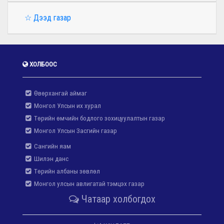
☆ Дээд газар
ХОЛБООС
Өвөрхангай аймаг
Монгол Улсын их хурал
Төрийн өмчийн бодлого зохицуулалтын газар
Монгол Улсын Засгийн газар
Сангийн яам
Шилэн данс
Төрийн албаны зөвлөл
Монгол улсын авлигатай тэмцэх газар
Чатаар холбогдох