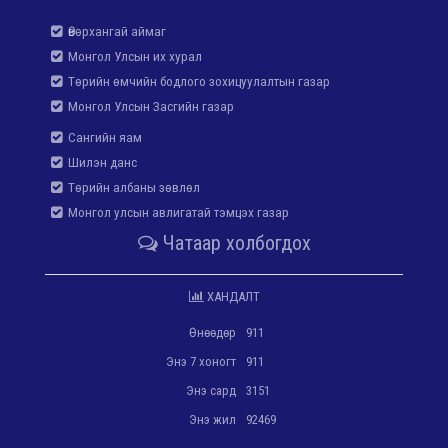
Өвөрхангай аймаг
Монгол Улсын их хурал
Төрийн өмчийн бодлого зохицуулалтын газар
Монгол Улсын Засгийн газар
Сангийн яам
Шилэн данс
Төрийн албаны зөвлөл
Монгол улсын авлигатай тэмцэх газар
Чатаар холбогдох
ХАНДАЛТ
Өнөөдөр
911
Энэ 7 хоногт
911
Энэ сард
3151
Энэ жил
92469