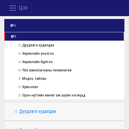
Цэс
ӨМЧ
ӨМЧ
☆ Дуудлага худалдаа
☆ Хөрөнгийн үнэлгээ
☆ Хөрөнгийн бүртгэл
☆ Үйл ажиллагааны төлөвлөгөө
☆ Мэдээ, тайлан
☆ Хувьчлал
☆ Орон нутгийн өмчит аж ахуйн нэгжүүд
☆ Дуудлага худалдаа