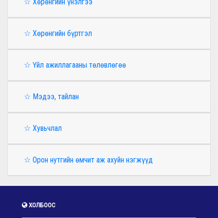
☆ Хөрөнгийн үнэлгээ
☆ Хөрөнгийн бүртгэл
☆ Үйл ажиллагааны төлөвлөгөө
☆ Мэдээ, тайлан
☆ Хувьчлал
☆ Орон нутгийн өмчит аж ахуйн нэгжүүд
ХОЛБООС