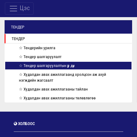
Цэс
ТЕНДЕР
ТЕНДЕР
☆ Тендерийн урилга
☆ Тендер шалгаруулалт
☆ Тендер шалгаруулалтын үр дүн
☆ Худалдан авах ажиллагаанд оролцсон аж ахуй
нэгжүүдийн жагсаалт
☆ Худалдан авах ажиллагааны тайлан
☆ Худалдан авах ажиллагааны төлөвлөгөө
ХОЛБООС