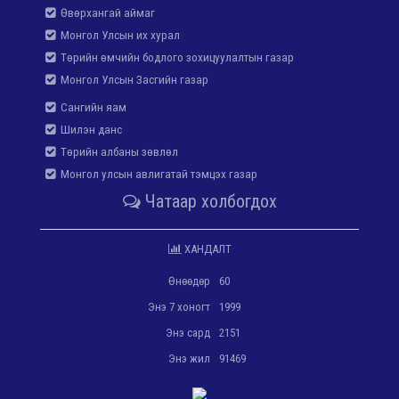
Өвөрхангай аймаг
Монгол Улсын их хурал
Төрийн өмчийн бодлого зохицуулалтын газар
Монгол Улсын Засгийн газар
Сангийн яам
Шилэн данс
Төрийн албаны зөвлөл
Монгол улсын авлигатай тэмцэх газар
Чатаар холбогдох
ХАНДАЛТ
Өнөөдөр
60
Энэ 7 хоногт
1999
Энэ сард
2151
Энэ жил
91469