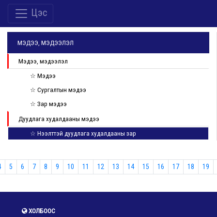
Цэс
МЭДЭЭ, МЭДЭЭЛЭЛ
Мэдээ, мэдээлэл
☆ Мэдээ
☆ Сургалтын мэдээ
☆ Зар мэдээ
Дуудлага худалдааны мэдээ
☆ Нээлттэй дуудлага худалдааны зар
4
5
6
7
8
9
10
11
12
13
14
15
16
17
18
19
ХОЛБООС