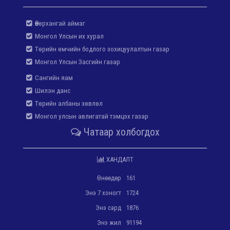
Өвөрхангай аймаг
Монгол Улсын их хурал
Төрийн өмчийн бодлого зохицуулалтын газар
Монгол Улсын Засгийн газар
Сангийн яам
Шилэн данс
Төрийн албаны зөвлөл
Монгол улсын авлигатай тэмцэх газар
Чатаар холбогдох
ХАНДАЛТ
Өнөөдөр
161
Энэ 7 хоногт
1724
Энэ сард
1876
Энэ жил
91194